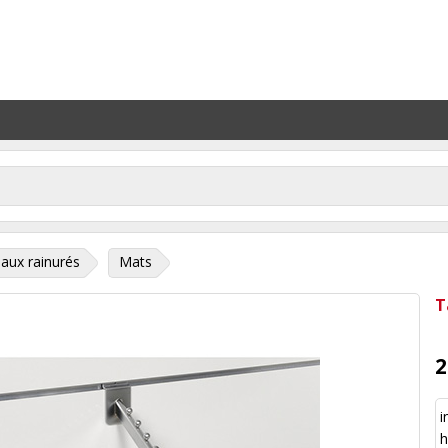
aux rainurés
Mats
T
2
i