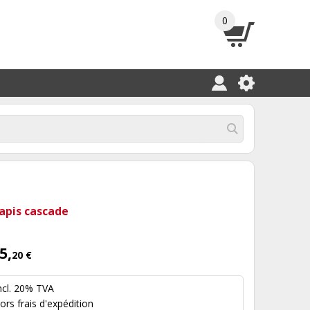
0
apis cascade
5,
20 €
ncl. 20% TVA
hors
frais d'expédition