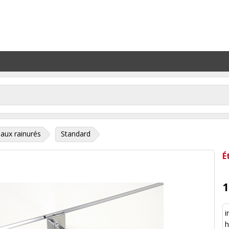
aux rainurés
Standard
É
1
i