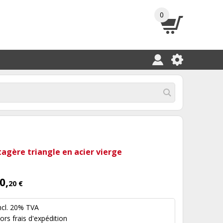
0
tagère triangle en acier vierge
0,
20 €
ncl. 20% TVA
hors
frais d'expédition