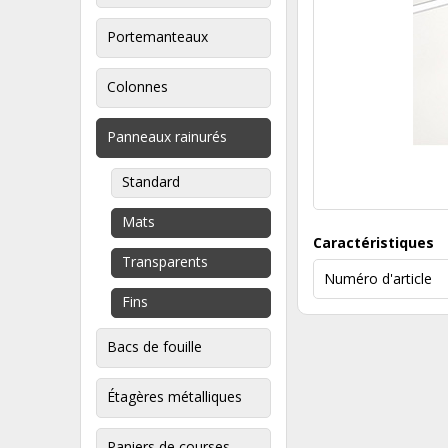
Portemanteaux
Colonnes
Panneaux rainurés
Standard
Mats
Caractéristiques
Transparents
Numéro d'article
Fins
Bacs de fouille
Étagères métalliques
Paniers de courses